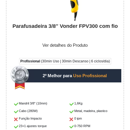
Parafusadeira 3/8″ Vonder FPV300 com fio
Ver detalhes do Produto
Profissional
(30min Uso | 30min Descanso | 6 ciclos/dia)
2º Melhor para
Uso Profissional
Mandril 3/8" (10mm)
1,6Kg
Cabo (280W)
Metal, madeira, plastico
Função Impacto
0 ipm
23+1 ajustes torque
0-750 RPM