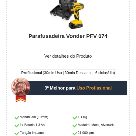
Parafusadeira Vonder PFV 074
Ver detalhes do Produto
Profissional
(30min Uso | 30min Descanso | 6 ciclos/dia)
3º Melhor para
Uso Profissional
Mandril 3/8 (10mm)
1,1 Kg
1x Bateria 1,3 Ah
Madeira, Metal, Alvenaria
Função Impacto
21.000 ipm