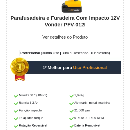
Parafusadeira e Furadeira Com Impacto 12V
Vonder PFV-012I
Ver detalhes do Produto
Profissional
(30min Uso | 30min Descanso | 6 ciclos/dia)
1º Melhor para
Uso Profissional
Mandril 3/8" (10mm)
1,09Kg
Bateria 1,3 Ah
Alvenaria, metal, madeira
Função Impacto
21.000 ipm
16 ajustes torque
0–400/ 0–1.400 RPM
Rotação Reversível
Bateria Removível