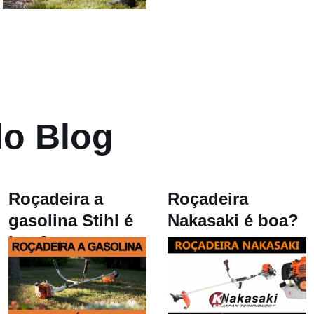
do Blog
Roçadeira a
Roçadeira
gasolina Stihl é
Nakasaki é boa?
boa?