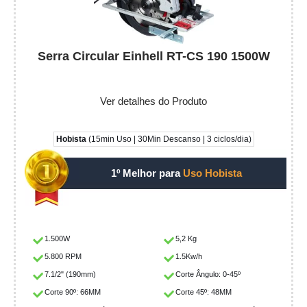
Serra Circular Einhell RT-CS 190 1500W
Ver detalhes do Produto
Hobista
(15min Uso | 30Min Descanso | 3 ciclos/dia)
1º Melhor para
Uso Hobista
1.500W
5,2 Kg
5.800 RPM
1.5Kw/h
7.1/2" (190mm)
Corte Ângulo: 0-45º
Corte 90º: 66MM
Corte 45º: 48MM