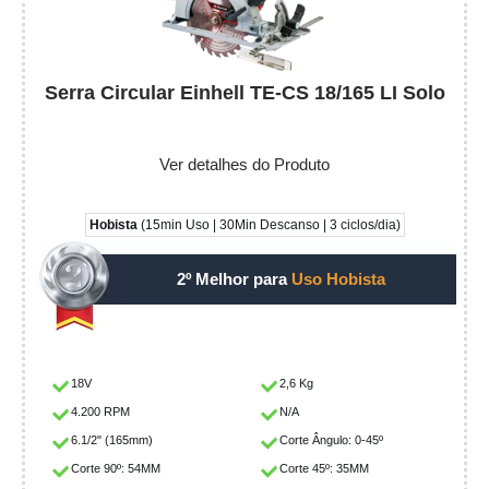
Serra Circular Einhell TE-CS 18/165 LI Solo
Ver detalhes do Produto
Hobista
(15min Uso | 30Min Descanso | 3 ciclos/dia)
2º Melhor para
Uso Hobista
18V
2,6 Kg
4.200 RPM
N/A
6.1/2" (165mm)
Corte Ângulo: 0-45º
Corte 90º: 54MM
Corte 45º: 35MM