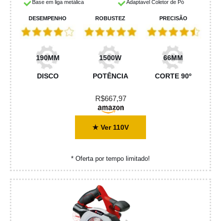
Base em liga metálica
Adaptavel Coletor de Pó
DESEMPENHO
ROBUSTEZ
PRECISÃO
190MM
1500W
66MM
DISCO
POTÊNCIA
CORTE 90º
R$667,97
★ Ver 110V
* Oferta por tempo limitado!