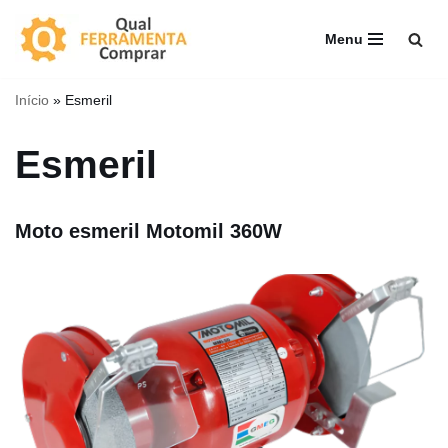
Menu
Pular
para
Início
»
Esmeril
o
conteúdo
Esmeril
Moto esmeril Motomil 360W