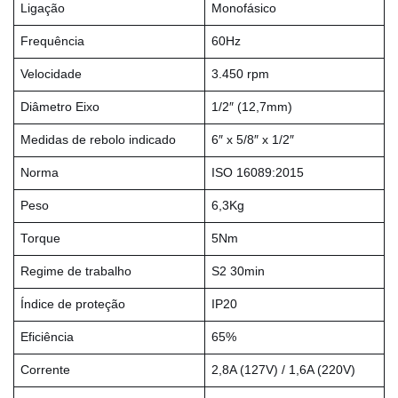
Ligação
Monofásico
Frequência
60Hz
Velocidade
3.450 rpm
Diâmetro Eixo
1/2″ (12,7mm)
Medidas de rebolo indicado
6″ x 5/8″ x 1/2″
Norma
ISO 16089:2015
Peso
6,3Kg
Torque
5Nm
Regime de trabalho
S2 30min
Índice de proteção
IP20
Eficiência
65%
Corrente
2,8A (127V) / 1,6A (220V)