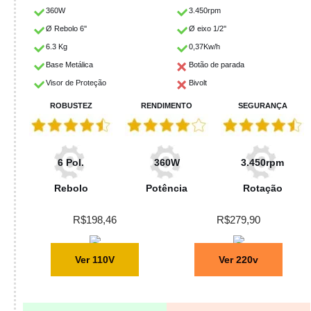
360W
3.450rpm
Ø Rebolo 6''
Ø eixo 1/2''
6.3 Kg
0,37Kw/h
Base Metálica
Botão de parada
Visor de Proteção
Bivolt
ROBUSTEZ
RENDIMENTO
SEGURANÇA
6 Pol.
360W
3.450rpm
Rebolo
Potência
Rotação
R$198,46
R$279,90
Ver 110V
Ver 220v