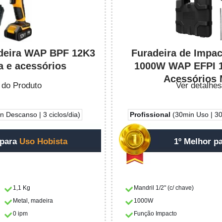
adeira WAP BPF 12K3
Furadeira de Impac
 e acessórios
1000W WAP EFPI 1
Acessórios 
 do Produto
Ver detalhes
 Descanso | 3 ciclos/dia)
Profissional
(30min Uso | 30
 para
Uso Hobista
1º Melhor p
1,1 Kg
Mandril 1/2" (c/ chave)
Metal, madeira
1000W
0 ipm
Função Impacto