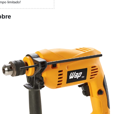
empo limitado!
obre