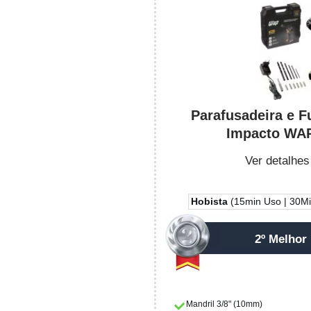
Parafusadeira e F
Impacto WAP
Ver detalhes
Hobista
(15min Uso | 30Min
2º Melhor
Mandril 3/8" (10mm)