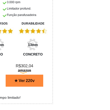
3.000 rpm
Limitador profund.
Função parafusadeira
RSOS
DURABILIDADE
mm
13mm
ÇO
CONCRETO
R$302,04
★ Ver 220v
empo limitado!