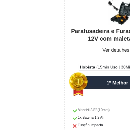
Parafusadeira e Fur
12V com maleta
Ver detalhes
Hobista
(15min Uso | 30Min
1º Melhor
Mandril 3/8" (10mm)
1x Bateria 1,3 Ah
Função Impacto