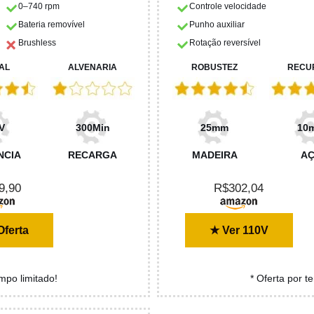
0–740 rpm
Controle velocidade
Bateria removível
Punho auxiliar
Brushless
Rotação reversível
AL
ALVENARIA
ROBUSTEZ
RECU
V
300Min
25mm
10
NCIA
RECARGA
MADEIRA
A
9,90
R$302,04
Oferta
★ Ver 110V
empo limitado!
* Oferta por t