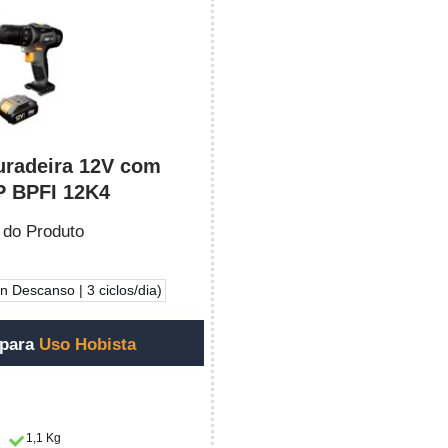
uradeira 12V com
 BPFI 12K4
 do Produto
 Descanso | 3 ciclos/dia)
 para
Uso Hobista
1,1 Kg