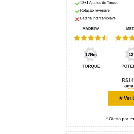
18+1 Ajustes de Torque
Rotação reversível
Bateria Intercambiável
MADEIRA
MET
17Nm
12
TORQUE
POTÊ
R$14
★ Ver 
* Oferta por t