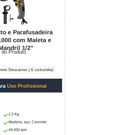
to e Parafusadeira
000 com Maleta e
Mandril 1/2”
 do Produto
min Descanso | 6 ciclos/dia)
ara
Uso Profissional
2,3 Kg
Madeira, aço, Concreto
48.000 ipm