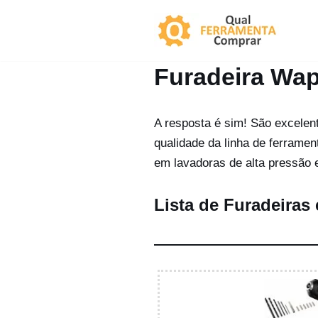
Pular
para
Furadeira Wap
o
conteúdo
A resposta é sim! São excelen
qualidade da linha de ferrame
em lavadoras de alta pressão 
Lista de Furadeiras