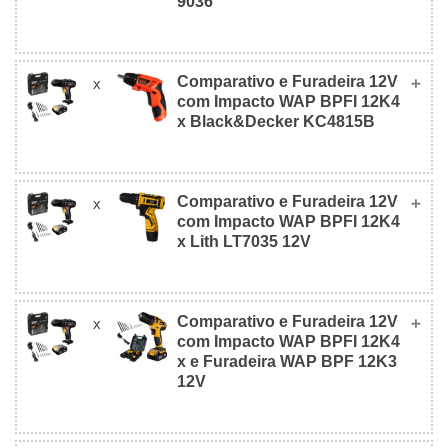
9036
Comparativo e Furadeira 12V
x
e Furadeira 12V com
Angular Black
com Impacto WAP BPFI 12K4
Impacto WAP BPFI
& Decker
x Black&Decker KC4815B
12K4
9036
Comparativo e Furadeira 12V
x
e Furadeira 12V com
com Impacto WAP BPFI 12K4
Black&Decker
Impacto WAP BPFI
Foto
x Lith LT7035 12V
KC4815B
12K4
Comparativo e Furadeira 12V
x
e Furadeira 12V com
com Impacto WAP BPFI 12K4
Lith LT7035
R$
Impacto WAP BPFI
Foto
x e Furadeira WAP BPF 12K3
R$ 209,90
12V
104,90
12K4
12V
(Bivolt)
Valor
(Bivolt)