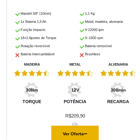
Mandril 3/8" (10mm)
1,1 Kg
1x Bateria 1,5 Ah
Metal, madeira, alvenaria
Função Impacto
0-22000 ipm
18+2 Ajustes de Torque
0–1500 rpm
Rotação reversível
Bateria removível
Bateria Intercambiável
Brushless
MADEIRA
METAL
ALVENARIA
30Nm
12V
300min
TORQUE
POTÊNCIA
RECARGA
R$209,90
Ver Oferta