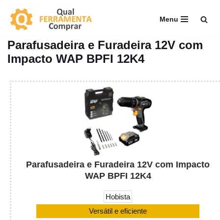
Menu
Pular
para
Parafusadeira e Furadeira 12V com
o
Impacto WAP BPFI 12K4
conteúdo
Parafusadeira e Furadeira 12V com Impacto
WAP BPFI 12K4
Hobista
Versátil e eficiente