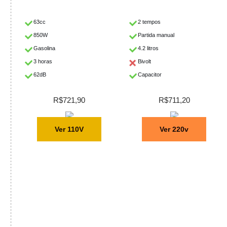
63cc
2 tempos
850W
Partida manual
Gasolina
4.2 litros
3 horas
Bivolt
62dB
Capacitor
R$721,90
R$711,20
Ver 110V
Ver 220v