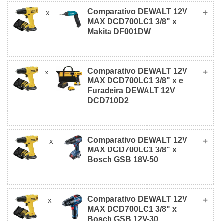
Comparativo DEWALT 12V
x
Makita
MAX DCD700LC1 3/8" x
DEWALT 12V MAX
HP0300 com
Makita DF001DW
DCD700LC1 3/8"
fio
Comparativo DEWALT 12V
x
DEWALT 12V MAX
Makita
MAX DCD700LC1 3/8" x e
DCD700LC1 3/8"
DF001DW
Foto
Furadeira DEWALT 12V
DCD710D2
Foto
Comparativo DEWALT 12V
x
e Furadeira
R$
MAX DCD700LC1 3/8" x
DEWALT 12V MAX
DEWALT 12V
415,00
Bosch GSB 18V-50
DCD700LC1 3/8"
DCD710D2
(127v)
R$ 654,50
R$
(Bivolt)
Valor
R$ 654,50
Comparativo DEWALT 12V
x
DEWALT 12V MAX
Bosch GSB
479,59
R$
MAX DCD700LC1 3/8" x
(Bivolt)
Valor
DCD700LC1 3/8"
18V-50
(Bivolt)
415,00
Foto
Bosch GSB 12V-30