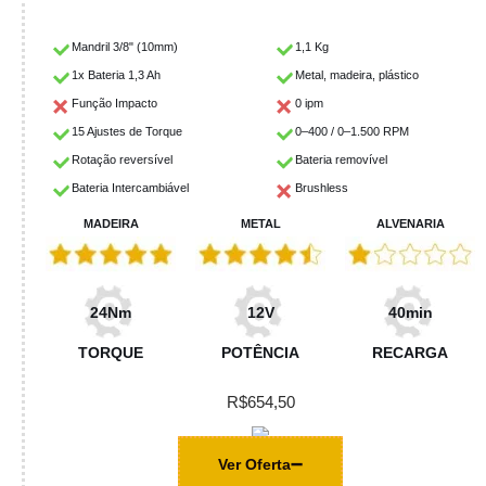
Mandril 3/8" (10mm)
1,1 Kg
1x Bateria 1,3 Ah
Metal, madeira, plástico
Função Impacto
0 ipm
15 Ajustes de Torque
0–400 / 0–1.500 RPM
Rotação reversível
Bateria removível
Bateria Intercambiável
Brushless
MADEIRA
METAL
ALVENARIA
24Nm
12V
40min
TORQUE
POTÊNCIA
RECARGA
R$654,50
Ver Oferta