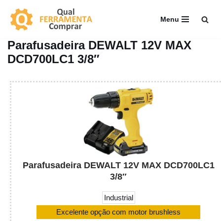
Menu
Pular
para
Parafusadeira DEWALT 12V MAX
o
DCD700LC1 3/8″
conteúdo
Parafusadeira DEWALT 12V MAX DCD700LC1
3/8″
Industrial
Excelente opção com motor brushless