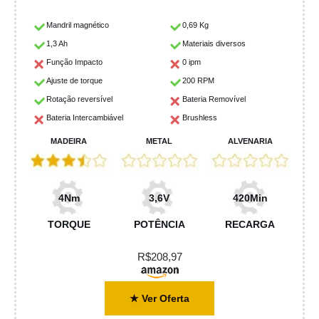
Mandril magnético
0,69 Kg
1,3 Ah
Materiais diversos
Função Impacto
0 ipm
Ajuste de torque
200 RPM
Rotação reversível
Bateria Removível
Bateria Intercambiável
Brushless
MADEIRA
METAL
ALVENARIA
4Nm
3,6V
420Min
TORQUE
POTÊNCIA
RECARGA
R$208,97
★ Ver Oferta