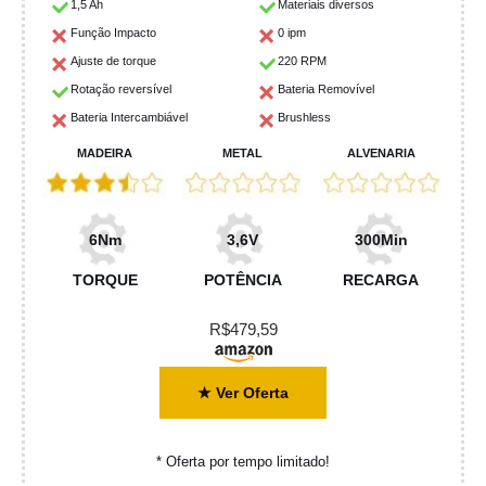
1,5 Ah
Materiais diversos
Função Impacto
0 ipm
Ajuste de torque
220 RPM
Rotação reversível
Bateria Removível
Bateria Intercambiável
Brushless
MADEIRA
METAL
ALVENARIA
6Nm
3,6V
300Min
TORQUE
POTÊNCIA
RECARGA
R$479,59
★ Ver Oferta
* Oferta por tempo limitado!