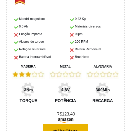
Mandril magnético
0,42 Kg
0,6 Ah
Materiais diversos
Função Impacto
0 ipm
Ajustes de torque
200 RPM
Rotação reversível
Bateria Removível
Bateria Intercambiável
Brushless
MADEIRA
METAL
ALVENARIA
3Nm
4,8V
300Min
TORQUE
POTÊNCIA
RECARGA
R$123,40