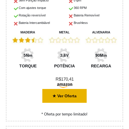
Sem Função Impacto
0 ipm
Com ajustes torque
360 RPM
Rotação reversível
Bateria Removível
Bateria Intercambiável
Brushless
MADEIRA
METAL
ALVENARIA
5Nm
3,6V
90Min
TORQUE
POTÊNCIA
RECARGA
R$170,41
★ Ver Oferta
* Oferta por tempo limitado!