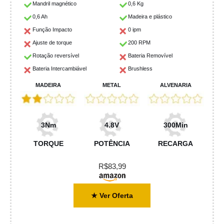
Mandril magnético
0,6 Kg
0,6 Ah
Madeira e plástico
Função Impacto
0 ipm
Ajuste de torque
200 RPM
Rotação reversível
Bateria Removível
Bateria Intercambiável
Brushless
MADEIRA
METAL
ALVENARIA
3Nm
4.8V
300Min
TORQUE
POTÊNCIA
RECARGA
R$83,99
★ Ver Oferta