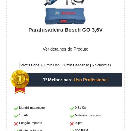
Parafusadeira Bosch GO 3,6V
Ver detalhes do Produto
Profissional
(30min Uso | 30min Descanso | 6 ciclos/dia)
1º Melhor para
Uso Profissional
Mandril magnético
0,31 Kg
1,5 Ah
Materiais diversos
Função Impacto
0 ipm
Ajuste de torque
360 RPM