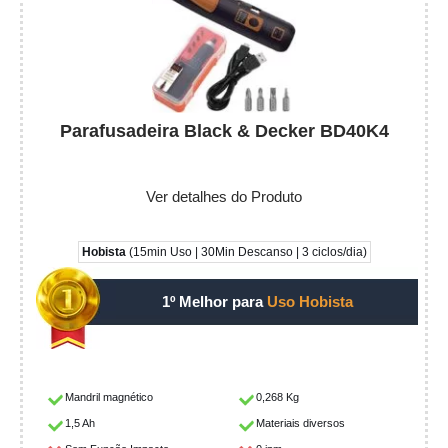
Parafusadeira Black & Decker BD40K4
Ver detalhes do Produto
Hobista
(15min Uso | 30Min Descanso | 3 ciclos/dia)
1º Melhor para
Uso Hobista
Mandril magnético
0,268 Kg
1,5 Ah
Materiais diversos