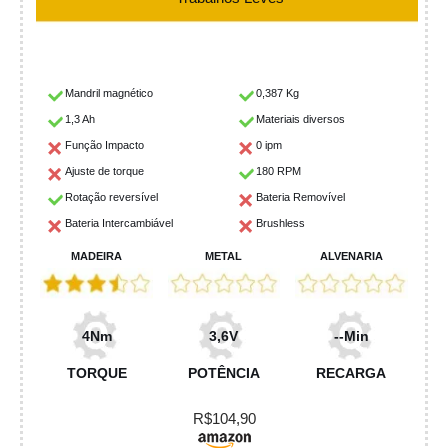
Mandril magnético
0,387 Kg
1,3 Ah
Materiais diversos
Função Impacto
0 ipm
Ajuste de torque
180 RPM
Rotação reversível
Bateria Removível
Bateria Intercambiável
Brushless
MADEIRA
METAL
ALVENARIA
4Nm
3,6V
--Min
TORQUE
POTÊNCIA
RECARGA
R$104,90