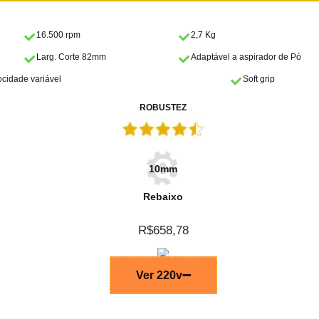
16.500 rpm
2,7 Kg
Larg. Corte 82mm
Adaptável a aspirador de Pó
ocidade variável
Soft grip
ROBUSTEZ
10mm
Rebaixo
R$658,78
Ver 220v