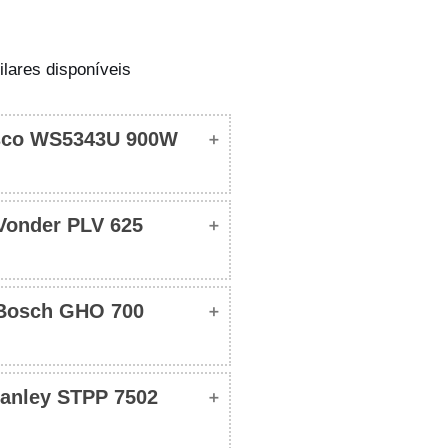
lares disponíveis
sco WS5343U 900W
Vonder PLV 625
Wesco WS5343U 900W
Bosch GHO 700
Vonder PLV 625
anley STPP 7502
Bosch GHO 700