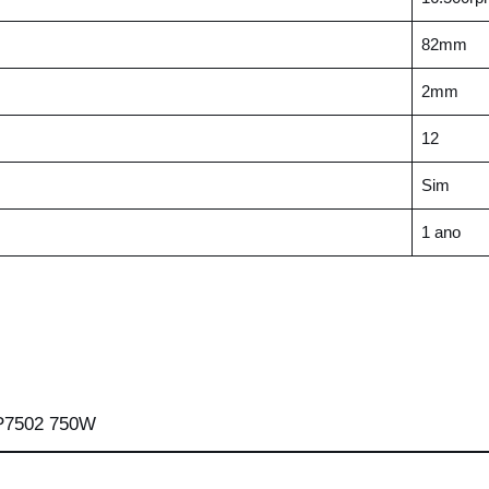
82mm
2mm
12
Sim
1 ano
PP7502 750W