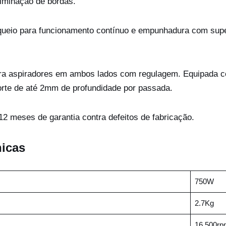
liminação de bordas.
queio para funcionamento contínuo e empunhadura com super
ara aspiradores em ambos lados com regulagem. Equipada
corte de até 2mm de profundidade por passada.
2 meses de garantia contra defeitos de fabricação.
nicas
750W
2.7Kg
16.500rp