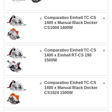
1500
R$
Comparativo Einhell TC-CS
x
Einhell TC-CS 1400
Gamma G1930
Foto
1400 x Manual Black Decker
299,90
CS1004 1400W
(127v)
Valor
Foto
R$
R$
Comparativo Einhell TC-CS
x
Einhell TC-CS
Manual Black Decker
379,89
259,90
1400 x Einhell RT-CS 190
1400
CS1004 1400W
(127v)
(220v)
1500W
R$
Valor
R$
399,90
Comparativo Einhell TC-CS
x
Valor
399,00
Foto
(127v)
Einhell RT-CS
Hobista
Hobista
Nível
1400 x Manual Black Decker
Einhell TC-CS 1400
(220v)
190 1500W
CS1024 1500W
Potência
Hobista
Hobista
R$ 609,00
Nível
1.400W
1.400W