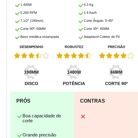
1.400W
4.3 Kg
5.200 RPM
1.4 Kw/h
7.1/2" (190mm)
Corte Ângulo: 0-45º
Corte 90º: 66MM
Corte 45º: 45MM
Base metálica estampada
Adaptavel Coletor de Pó
DESEMPENHO
ROBUSTEZ
PRECISÃO
190MM
1400W
66MM
DISCO
POTÊNCIA
CORTE 90º
PRÓS
CONTRAS
Boa capacidade de
corte
Grande precisão