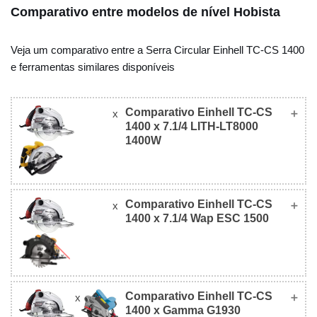
Comparativo entre modelos de nível Hobista
Veja um comparativo entre a Serra Circular Einhell TC-CS 1400
e ferramentas similares disponíveis
Comparativo Einhell TC-CS
x
1400 x 7.1/4 LITH-LT8000
1400W
Comparativo Einhell TC-CS
x
7.1/4 LITH-
1400 x 7.1/4 Wap ESC 1500
Einhell TC-CS 1400
LT8000 1400W
Foto
Comparativo Einhell TC-CS
x
7.1/4 Wap ESC
1400 x Gamma G1930
Einhell TC-CS 1400