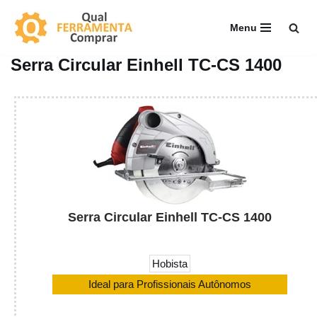
Menu
Pular
para
Serra Circular Einhell TC-CS 1400
o
conteúdo
Serra Circular Einhell TC-CS 1400
Hobista
Ideal para Profissionais Autônomos