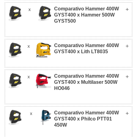
Comparativo Hammer 400W
x
Hammer 400W
GYST400 x Hammer 500W
Mondial FST-03
GYST400
GYST500
Comparativo Hammer 400W
x
Hammer 400W
Hammer 500W
Foto
GYST400 x Lith LT8035
GYST400
GYST500
Comparativo Hammer 400W
x
Hammer 400W
GYST400 x Multilaser 500W
Lith LT8035
R$
R$
GYST400
Foto
HO046
129,90
129,00
(127v)
(127v)
Comparativo Hammer 400W
x
Hammer 400W
Multilaser 500W
Valor
Foto
GYST400 x Philco PTT01
R$
R$
R$
GYST400
HO046
450W
129,90
129,90
114,00
(127v)
(220v)
(220v)