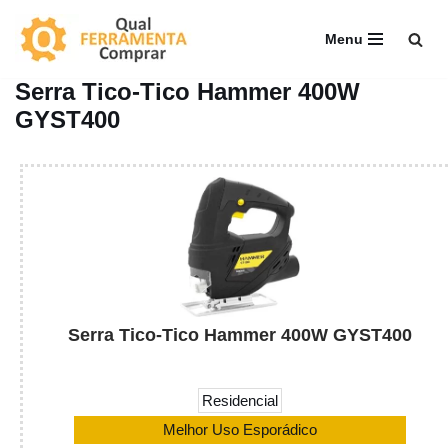
Menu
Pular
para
Serra Tico-Tico Hammer 400W
o
GYST400
conteúdo
Serra Tico-Tico Hammer 400W GYST400
Residencial
Melhor Uso Esporádico