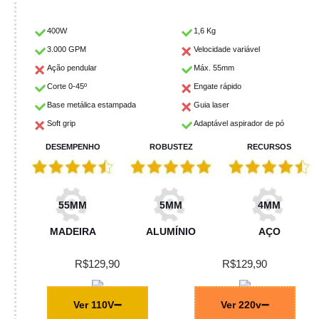
400W
1,6 Kg
3.000 GPM
Velocidade variável
Ação pendular
Máx. 55mm
Corte 0-45º
Engate rápido
Base metálica estampada
Guia laser
Soft grip
Adaptável aspirador de pó
DESEMPENHO
ROBUSTEZ
RECURSOS
55MM
5MM
4MM
MADEIRA
ALUMÍNIO
AÇO
R$129,90
R$129,90
Ver 110V
Ver 220v