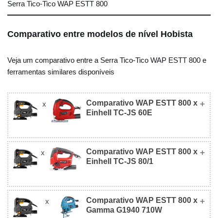
Serra Tico-Tico WAP ESTT 800
Comparativo entre modelos de nível Hobista
Veja um comparativo entre a Serra Tico-Tico WAP ESTT 800 e
ferramentas similares disponíveis
Comparativo WAP ESTT 800 x
x
Einhell TC-JS 60E
Comparativo WAP ESTT 800 x
x
WAP ESTT 800
Einhell TC-JS 60E
Einhell TC-JS 80/1
Comparativo WAP ESTT 800 x
x
Einhell TC-JS
Foto
Gamma G1940 710W
WAP ESTT 800
80/1