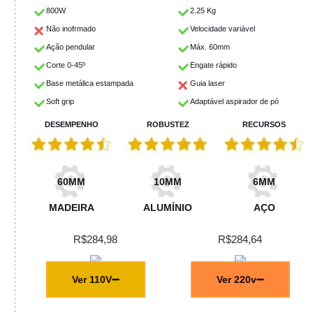
800W
2.25 Kg
Não inofrmado
Velocidade variável
Ação pendular
Máx. 60mm
Corte 0-45º
Engate rápido
Base metálica estampada
Guia laser
Soft grip
Adaptável aspirador de pó
DESEMPENHO
ROBUSTEZ
RECURSOS
60MM
10MM
6MM
MADEIRA
ALUMÍNIO
AÇO
R$284,98
R$284,64
Ver 110V
Ver 220v