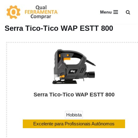
Menu
Pular
para
Serra Tico-Tico WAP ESTT 800
o
conteúdo
Serra Tico-Tico WAP ESTT 800
Hobista
Excelente para Profissionais Autônomos