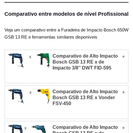
Comparativo entre modelos de nível Profissional
Veja um comparativo entre a Furadeira de Impacto Bosch 650W
GSB 13 RE e ferramentas similares disponíveis
Comparativo de Alto Impacto
x
Bosch GSB 13 RE x de
Impacto 3/8'' DWT FID-595
Comparativo de Alto Impacto
x
de Impacto
Bosch GSB 13 RE x Vonder
de Alto Impacto
3/8'' DWT FID-
FSV-450
Bosch GSB 13 RE
595
Comparativo de Alto Impacto
x
de Alto Impacto
Vonder FSV-