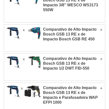
Bosch GSB 13 RE x de
Bosch GSB 13 RE
450
Foto
Impacto 3/8'' WESCO WS3173
550W
Foto
Comparativo de Alto Impacto
x
de Alto Impacto
de Impacto 3/8''
R$
R$
Bosch GSB 13 RE x de
Bosch GSB 13
WESCO WS3173
564,50
246,50
Impacto Bosch GSB RE 450
RE
550W
(127v)
(127v)
R$
Valor
Comparativo de Alto Impacto
x
de Alto Impacto
de Impacto
R$ 564,50
249,00
R$
R$
Bosch GSB 13 RE x de
Foto
Bosch GSB 13
Bosch GSB RE
(127v)
(127v)
568,20
326,90
Impacto 1/2 DWT FID-550
RE
450
(220v)
(220v)
Valor
R$ 568,20
R$
Comparativo de Alto Impacto
x
de Alto Impacto
de Impacto 1/2
R$
(220v)
R$
208,05
Bosch GSB 13 RE x de
Bosch GSB 13 RE
DWT FID-550
Foto
564,50
249,90
(220v)
Impacto e Parafusadeira WAP
Profissional
Profissional
Nível
EFPI 1000
(127v)
(127v)