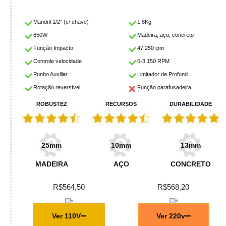
Mandril 1/2" (c/ chave)
1.8Kg
650W
Madeira, aço, concreto
Função Impacto
47.250 ipm
Controle velocidade
0-3.150 RPM
Punho Auxiliar
Limitador de Profund.
Rotação reversível
Função parafusadeira
ROBUSTEZ
RECURSOS
DURABILIDADE
25mm
10mm
13mm
MADEIRA
AÇO
CONCRETO
R$564,50
R$568,20
Ver 110V
Ver 220v