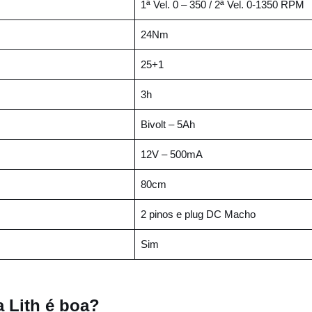
1ª Vel. 0 – 350 / 2ª Vel. 0-1350 RPM
24Nm
25+1
3h
Bivolt – 5Ah
12V – 500mA
80cm
2 pinos e plug DC Macho
Sim
a Lith é boa?