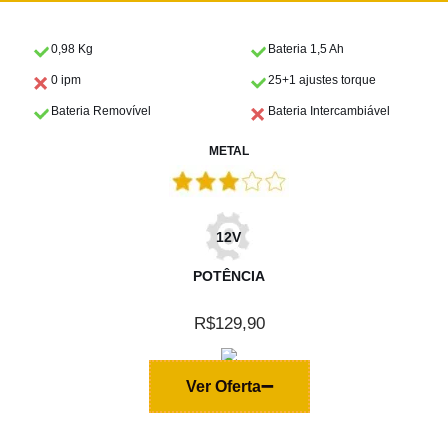
0,98 Kg
Bateria 1,5 Ah
0 ipm
25+1 ajustes torque
Bateria Removível
Bateria Intercambiável
METAL
12V
POTÊNCIA
R$129,90
Ver Oferta