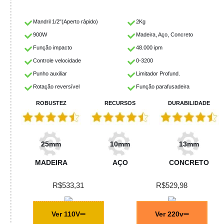
Mandril 1/2"(Aperto rápido)
2Kg
900W
Madeira, Aço, Concreto
Função impacto
48.000 ipm
Controle velocidade
0-3200
Punho auxiliar
Limitador Profund.
Rotação reversível
Função parafusadeira
ROBUSTEZ
RECURSOS
DURABILIDADE
25mm
10mm
13mm
MADEIRA
AÇO
CONCRETO
R$533,31
R$529,98
Ver 110V
Ver 220v