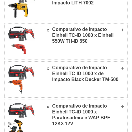
Impacto LITH 7002
Comparativo de Impacto
x
de Impacto Einhell
de Impacto
Einhell TC-ID 1000 x Einhell
TC-ID 1000
LITH 7002
550W TH-ID 550
Foto
Comparativo de Impacto
x
de Impacto Einhell
Einhell 550W
Einhell TC-ID 1000 x de
TC-ID 1000
TH-ID 550
Impacto Black Decker TM-500
R$
R$
533,31
119,90
Foto
(127v)
(127v)
Comparativo de Impacto
x
de Impacto
Einhell TC-ID 1000 x
de Impacto Black
Einhell TC-ID
Parafusadeira e WAP BPF
Decker TM-500
Valor
1000
12K3 12V
R$
R$
R$
R$