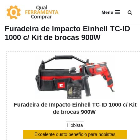
Menu
Pular
para
Furadeira de Impacto Einhell TC-ID
o
1000 c/ Kit de brocas 900W
conteúdo
Furadeira de Impacto Einhell TC-ID 1000 c/ Kit
de brocas 900W
Hobista
Excelente custo benefício para hobistas